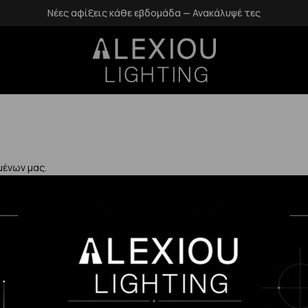
Νέες αφίξεις κάθε εβδομάδα — Ανακάλυψέ τες
μένων μας.
Χρήσιμα
Η Εταιρεία μας
Επιστροφές
αλάνδρι
Επικοινωνία
Προστασία Πρ
gr
Blog
Δεδομένων