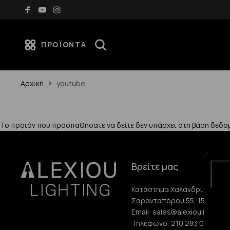
Δωρεάν μεταφορικά για αγορές άνω των 70€
ΠΡΟΪΌΝΤΑ
Αρχική
youtube
Το προϊόν που προσπαθήσατε να δείτε δεν υπάρχει στη βάση δεδο
Βρείτε μας
Κατάστημα Χαλάνδρι:
Σαρανταπόρου 55, 15232, Χ
Email:
sales@alexioulighting.
Τηλέφωνο:
210 283 0072