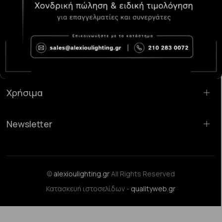
Κατάστημα Χαλάνδρι:
Σαρανταπόρου 55, 15232, Χαλάνδρι
Email:
sales@alexioulighting.gr
Τηλέφωνο:
210 283 0072
Κινητό:
6983123181
Χρήσιμα
Newsletter
©
alexioulighting.gr
All Rights Reserved
Κατασκευή ιστοσελίδων -
qualityweb.gr