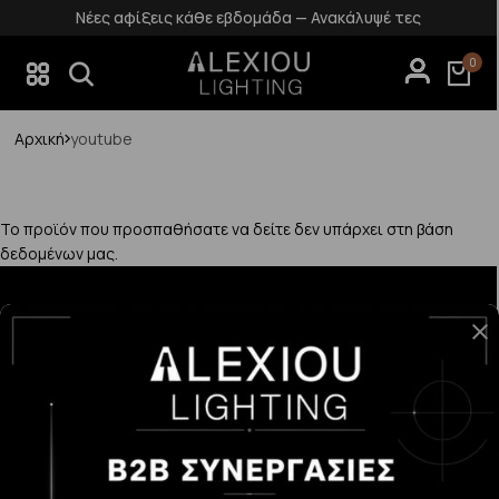
Νέες αφίξεις κάθε εβδομάδα — Ανακάλυψέ τες
0
Αρχική
youtube
Το προϊόν που προσπαθήσατε να δείτε δεν υπάρχει στη βάση
δεδομένων μας.