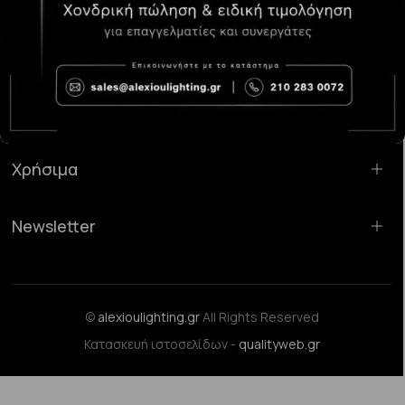
Κατάστημα Χαλάνδρι:
Σαρανταπόρου 55, 15232, Χαλάνδρι
Email:
sales@alexioulighting.gr
Τηλέφωνο:
210 283 0072
Κινητό:
6983123181
Χρήσιμα
Newsletter
©
alexioulighting.gr
All Rights Reserved
Κατασκευή ιστοσελίδων -
qualityweb.gr