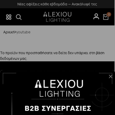
Νέες αφίξεις κάθε εβδομάδα — Ανακάλυψέ τες
0
Αρχική
youtube
Το προϊόν που προσπαθήσατε να δείτε δεν υπάρχει στη βάση
δεδομένων μας.