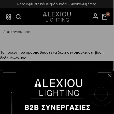
Νέες αφίξεις κάθε εβδομάδα — Ανακάλυψέ τες
0
Αρχική
youtube
Το προϊόν που προσπαθήσατε να δείτε δεν υπάρχει στη βάση
δεδομένων μας.