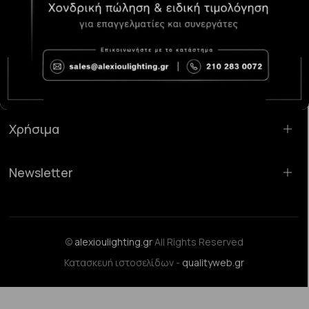
Κατάστημα Χαλάνδρι:
Σαρανταπόρου 55, 15232, Χαλάνδρι
Email:
sales@alexioulighting.gr
Τηλέφωνο:
210 283 0072
Κινητό:
6983123181
Χρήσιμα
Newsletter
©
alexioulighting.gr
All Rights Reserved
Κατασκευή ιστοσελίδων -
qualityweb.gr