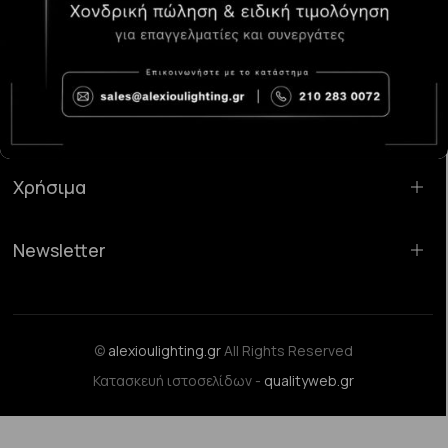
Κατάστημα Χαλάνδρι:
Σαρανταπόρου 55, 15232, Χαλάνδρι
Email:
sales@alexioulighting.gr
Τηλέφωνο:
210 283 0072
Κινητό:
6983123181
Χρήσιμα
Newsletter
©
alexioulighting.gr
All Rights Reserved
Κατασκευή ιστοσελίδων -
qualityweb.gr