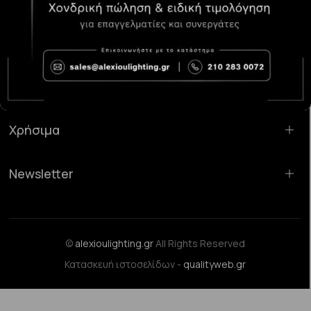
Κατάστημα Χαλάνδρι:
Σαρανταπόρου 55, 15232, Χαλάνδρι
Email:
sales@alexioulighting.gr
Τηλέφωνο:
210 283 0072
Κινητό:
6983123181
Χρήσιμα
Newsletter
©
alexioulighting.gr
All Rights Reserved
Κατασκευή ιστοσελίδων -
qualityweb.gr