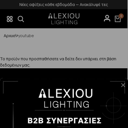
Νέες αφίξεις κάθε εβδομάδα — Ανακάλυψέ τες
0
Αρχική
youtube
Το προϊόν που προσπαθήσατε να δείτε δεν υπάρχει στη βάση
δεδομένων μας.