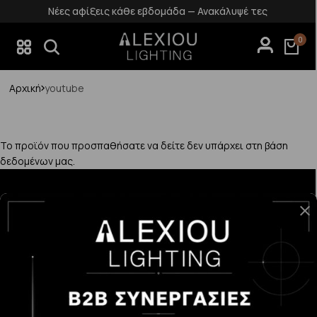
Νέες αφίξεις κάθε εβδομάδα — Ανακάλυψέ τες
0
Αρχική
youtube
Το προϊόν που προσπαθήσατε να δείτε δεν υπάρχει στη βάση
δεδομένων μας.