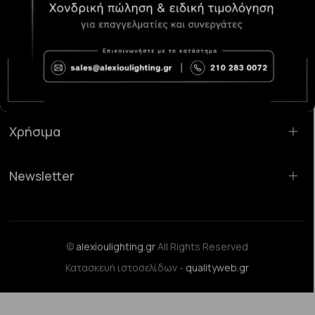
Κατάστημα Χαλάνδρι:
Σαρανταπόρου 55, 15232, Χαλάνδρι
Email:
sales@alexioulighting.gr
Τηλέφωνο:
210 283 0072
Κινητό:
6983123181
Χρήσιμα
Newsletter
©
alexioulighting.gr
All Rights Reserved
Κατασκευή ιστοσελίδων -
qualityweb.gr