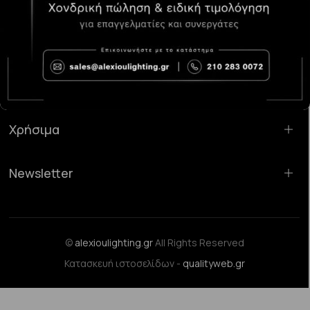
Κατάστημα Χαλάνδρι:
Σαρανταπόρου 55, 15232, Χαλάνδρι
Email:
sales@alexioulighting.gr
Τηλέφωνο:
210 283 0072
Κινητό:
6983123181
Χρήσιμα
Newsletter
©
alexioulighting.gr
All Rights Reserved
Κατασκευή ιστοσελίδων -
qualityweb.gr