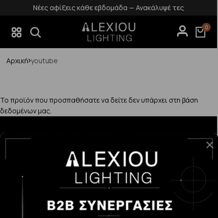
Νέες αφίξεις κάθε εβδομάδα — Ανακάλυψέ τες
0
Αρχική
youtube
Το προϊόν που προσπαθήσατε να δείτε δεν υπάρχει στη βάση
δεδομένων μας.