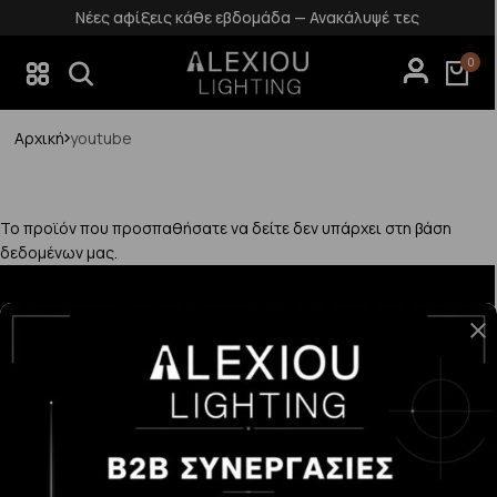
Νέες αφίξεις κάθε εβδομάδα — Ανακάλυψέ τες
0
Αρχική
youtube
Το προϊόν που προσπαθήσατε να δείτε δεν υπάρχει στη βάση
δεδομένων μας.