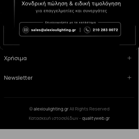
Κατάστημα Χαλάνδρι:
Σαρανταπόρου 55, 15232, Χαλάνδρι
Email:
sales@alexioulighting.gr
Τηλέφωνο:
210 283 0072
Κινητό:
6983123181
Χρήσιμα
Newsletter
©
alexioulighting.gr
All Rights Reserved
Κατασκευή ιστοσελίδων -
qualityweb.gr