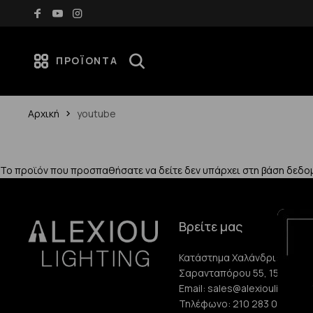
Δωρεάν μεταφορικά για αγορές άνω των 70€
ΠΡΟΪΌΝΤΑ
Αρχική
youtube
Το προϊόν που προσπαθήσατε να δείτε δεν υπάρχει στη βάση δεδο
Βρείτε μας
Κατάστημα Χαλάνδρι:
Σαρανταπόρου 55, 15232, Χ
Email:
sales@alexioulighting.
Τηλέφωνο:
210 283 0072