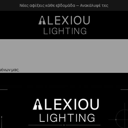
Νέες αφίξεις κάθε εβδομάδα — Ανακάλυψέ τες
μένων μας.
Χρήσιμα
Η Εταιρεία μας
Επιστροφές
αλάνδρι
Επικοινωνία
Προστασία Πρ
gr
Blog
Δεδομένων