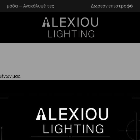
λυψέ τες
Δωρεάν επιστροφές εντός 14 ημερών
μένων μας.
Χρήσιμα
Η Εταιρεία μας
Επιστροφές
αλάνδρι
Επικοινωνία
Προστασία Πρ
gr
Blog
Δεδομένων