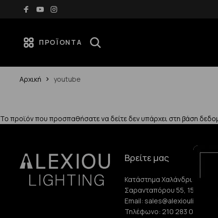
ές άνω των 70€
Νέες αφίξεις κάθε εβδομάδα — Ανακά
ΠΡΟΪΌΝΤΑ
Αρχική
youtube
Το προϊόν που προσπαθήσατε να δείτε δεν υπάρχει στη βάση δεδο
Βρείτε μας
Κατάστημα Χαλάνδρι:
Σαρανταπόρου 55, 15232, Χ
Email:
sales@alexioulighting.
Τηλέφωνο:
210 283 0072