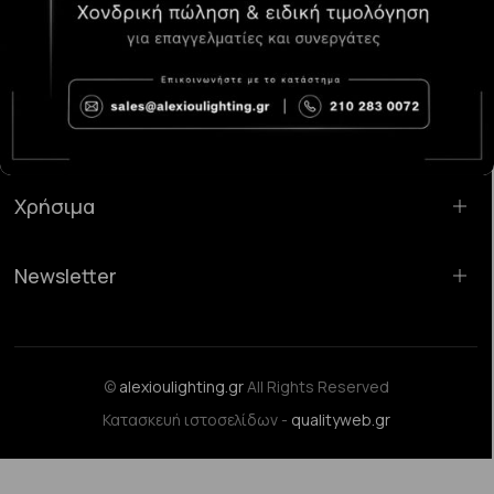
Κατάστημα Χαλάνδρι:
Σαρανταπόρου 55, 15232, Χαλάνδρι
Email:
sales@alexioulighting.gr
Τηλέφωνο:
210 283 0072
Κινητό:
6983123181
Χρήσιμα
Newsletter
©
alexioulighting.gr
All Rights Reserved
Κατασκευή ιστοσελίδων -
qualityweb.gr