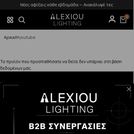
Νέες αφίξεις κάθε εβδομάδα — Ανακάλυψέ τες
0
Αρχική
youtube
Το προϊόν που προσπαθήσατε να δείτε δεν υπάρχει στη βάση
δεδομένων μας.