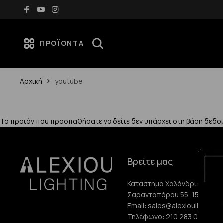
Δωρεάν μεταφορικά για αγορές άνω των 70€
ΠΡΟΪΌΝΤΑ
Αρχική
youtube
Το προϊόν που προσπαθήσατε να δείτε δεν υπάρχει στη βάση δεδο
Βρείτε μας
Κατάστημα Χαλάνδρι:
Σαρανταπόρου 55, 15232, Χ
Email:
sales@alexioulighting.
Τηλέφωνο:
210 283 0072