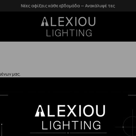
Νέες αφίξεις κάθε εβδομάδα — Ανακάλυψέ τες
μένων μας.
Χρήσιμα
Η Εταιρεία μας
Επιστροφές
αλάνδρι
Επικοινωνία
Προστασία Πρ
gr
Blog
Δεδομένων