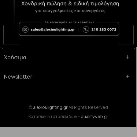
Κατάστημα Χαλάνδρι:
Σαρανταπόρου 55, 15232, Χαλάνδρι
Email:
sales@alexioulighting.gr
Τηλέφωνο:
210 283 0072
Κινητό:
6983123181
Χρήσιμα
Newsletter
©
alexioulighting.gr
All Rights Reserved
Κατασκευή ιστοσελίδων -
qualityweb.gr