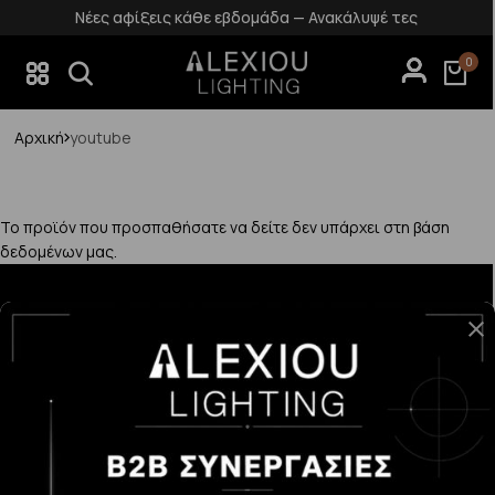
Νέες αφίξεις κάθε εβδομάδα — Ανακάλυψέ τες
0
Αρχική
youtube
Το προϊόν που προσπαθήσατε να δείτε δεν υπάρχει στη βάση
δεδομένων μας.