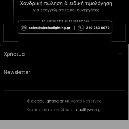
Κατάστημα Χαλάνδρι:
Σαρανταπόρου 55, 15232, Χαλάνδρι
Email:
sales@alexioulighting.gr
Τηλέφωνο:
210 283 0072
Κινητό:
6983123181
Χρήσιμα
Newsletter
©
alexioulighting.gr
All Rights Reserved
Κατασκευή ιστοσελίδων -
qualityweb.gr