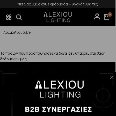
Νέες αφίξεις κάθε εβδομάδα — Ανακάλυψέ τες
0
Αρχική
youtube
Το προϊόν που προσπαθήσατε να δείτε δεν υπάρχει στη βάση
δεδομένων μας.