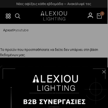
Νέες αφίξεις κάθε εβδομάδα — Ανακάλυψέ τες
0
Αρχική
youtube
Το προϊόν που προσπαθήσατε να δείτε δεν υπάρχει στη βάση
δεδομένων μας.