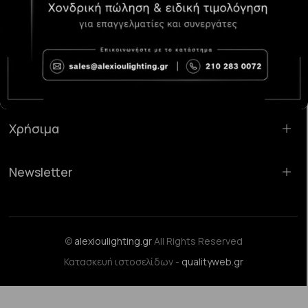
Κατάστημα Χαλάνδρι:
Σαρανταπόρου 55, 15232, Χαλάνδρι
Email:
sales@alexioulighting.gr
Τηλέφωνο:
210 283 0072
Κινητό:
6983123181
Χρήσιμα
Newsletter
©
alexioulighting.gr
All Rights Reserved
Κατασκευή ιστοσελίδων -
qualityweb.gr