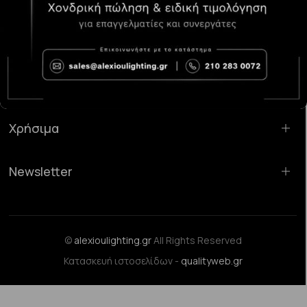
Κατάστημα Χαλάνδρι:
Σαρανταπόρου 55, 15232, Χαλάνδρι
Email:
sales@alexioulighting.gr
Τηλέφωνο:
210 283 0072
Κινητό:
6983123181
Χρήσιμα
Newsletter
©
alexioulighting.gr
All Rights Reserved
Κατασκευή ιστοσελίδων -
qualityweb.gr