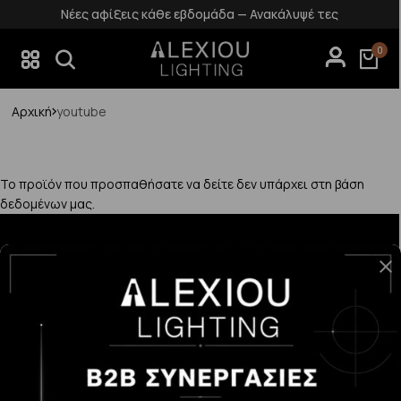
Νέες αφίξεις κάθε εβδομάδα — Ανακάλυψέ τες
0
Αρχική
youtube
Το προϊόν που προσπαθήσατε να δείτε δεν υπάρχει στη βάση
δεδομένων μας.