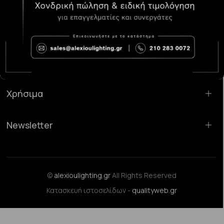
Κατάστημα Χαλάνδρι:
Σαρανταπόρου 55, 15232, Χαλάνδρι
Email:
sales@alexioulighting.gr
Τηλέφωνο:
210 283 0072
Κινητό:
6983123181
Χρήσιμα
Newsletter
©
alexioulighting.gr
All Rights Reserved
Κατασκευή ιστοσελίδων -
qualityweb.gr