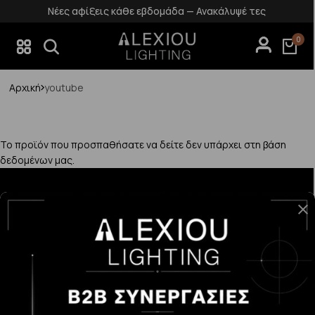
Νέες αφίξεις κάθε εβδομάδα — Ανακάλυψέ τες
0
Αρχική
youtube
Το προϊόν που προσπαθήσατε να δείτε δεν υπάρχει στη βάση
δεδομένων μας.