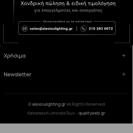
Κατάστημα Χαλάνδρι:
Σαρανταπόρου 55, 15232, Χαλάνδρι
Email:
sales@alexioulighting.gr
Τηλέφωνο:
210 283 0072
Κινητό:
6983123181
Χρήσιμα
Newsletter
©
alexioulighting.gr
All Rights Reserved
Κατασκευή ιστοσελίδων -
qualityweb.gr