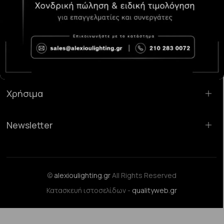
Κατάστημα Χαλάνδρι:
Σαρανταπόρου 55, 15232, Χαλάνδρι
Email:
sales@alexioulighting.gr
Τηλέφωνο:
210 283 0072
Κινητό:
6983123181
Χρήσιμα
Newsletter
©
alexioulighting.gr
All Rights Reserved
Κατασκευή ιστοσελίδων -
qualityweb.gr