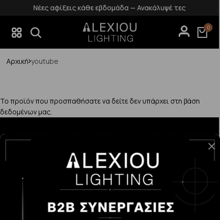
Νέες αφίξεις κάθε εβδομάδα — Ανακάλυψέ τες
0
Αρχική
youtube
Το προϊόν που προσπαθήσατε να δείτε δεν υπάρχει στη βάση
δεδομένων μας.