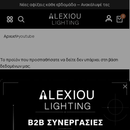
Νέες αφίξεις κάθε εβδομάδα — Ανακάλυψέ τες
0
Αρχική
youtube
Το προϊόν που προσπαθήσατε να δείτε δεν υπάρχει στη βάση
δεδομένων μας.