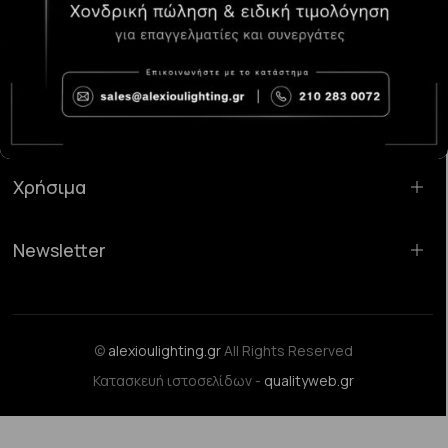
Κατάστημα Χαλάνδρι:
Σαρανταπόρου 55, 15232, Χαλάνδρι
Email:
sales@alexioulighting.gr
Τηλέφωνο:
210 283 0072
Κινητό:
6983123181
Χρήσιμα
Newsletter
©
alexioulighting.gr
All Rights Reserved
Κατασκευή ιστοσελίδων -
qualityweb.gr