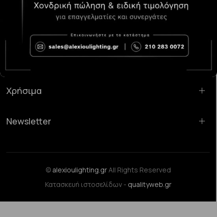
Κατάστημα Χαλάνδρι:
Σαρανταπόρου 55, 15232, Χαλάνδρι
Email:
sales@alexioulighting.gr
Τηλέφωνο:
210 283 0072
Κινητό:
6983123181
Χρήσιμα
Newsletter
©
alexioulighting.gr
All Rights Reserved
Κατασκευή ιστοσελίδων -
qualityweb.gr