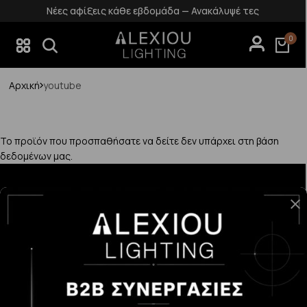
Νέες αφίξεις κάθε εβδομάδα — Ανακάλυψέ τες
0
Αρχική
youtube
Το προϊόν που προσπαθήσατε να δείτε δεν υπάρχει στη βάση
δεδομένων μας.