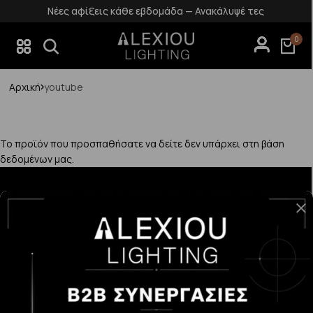
Νέες αφίξεις κάθε εβδομάδα — Ανακάλυψέ τες
0
Αρχική
youtube
Το προϊόν που προσπαθήσατε να δείτε δεν υπάρχει στη βάση
δεδομένων μας.