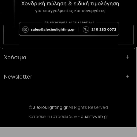
Κατάστημα Χαλάνδρι:
Σαρανταπόρου 55, 15232, Χαλάνδρι
Email:
sales@alexioulighting.gr
Τηλέφωνο:
210 283 0072
Κινητό:
6983123181
Χρήσιμα
Newsletter
©
alexioulighting.gr
All Rights Reserved
Κατασκευή ιστοσελίδων -
qualityweb.gr