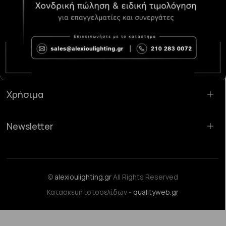
Κατάστημα Χαλάνδρι:
Σαρανταπόρου 55, 15232, Χαλάνδρι
Email:
sales@alexioulighting.gr
Τηλέφωνο:
210 283 0072
Κινητό:
6983123181
Χρήσιμα
Newsletter
©
alexioulighting.gr
All Rights Reserved
Κατασκευή ιστοσελίδων -
qualityweb.gr