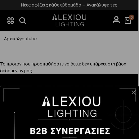
Νέες αφίξεις κάθε εβδομάδα — Ανακάλυψέ τες
0
Αρχική
youtube
Το προϊόν που προσπαθήσατε να δείτε δεν υπάρχει στη βάση
δεδομένων μας.