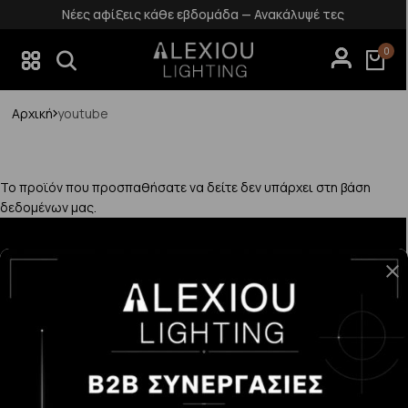
Νέες αφίξεις κάθε εβδομάδα — Ανακάλυψέ τες
0
Αρχική
youtube
Το προϊόν που προσπαθήσατε να δείτε δεν υπάρχει στη βάση
δεδομένων μας.