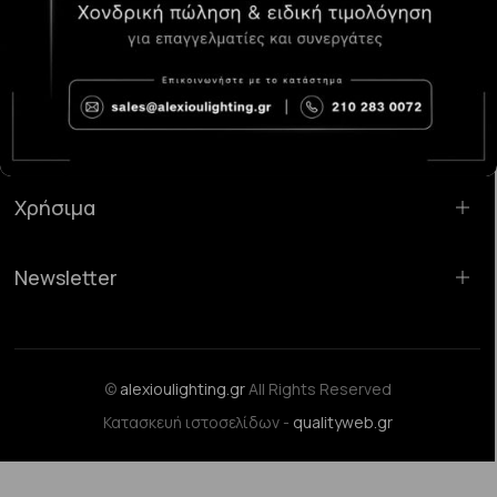
Κατάστημα Χαλάνδρι:
Σαρανταπόρου 55, 15232, Χαλάνδρι
Email:
sales@alexioulighting.gr
Τηλέφωνο:
210 283 0072
Κινητό:
6983123181
Χρήσιμα
Newsletter
©
alexioulighting.gr
All Rights Reserved
Κατασκευή ιστοσελίδων -
qualityweb.gr