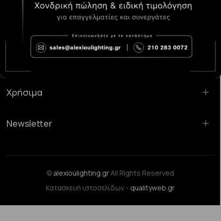
Κατάστημα Χαλάνδρι:
Σαρανταπόρου 55, 15232, Χαλάνδρι
Email:
sales@alexioulighting.gr
Τηλέφωνο:
210 283 0072
Κινητό:
6983123181
Χρήσιμα
Newsletter
©
alexioulighting.gr
All Rights Reserved
Κατασκευή ιστοσελίδων -
qualityweb.gr