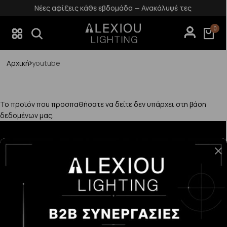
Νέες αφίξεις κάθε εβδομάδα — Ανακάλυψέ τες
0
Αρχική
youtube
Το προϊόν που προσπαθήσατε να δείτε δεν υπάρχει στη βάση
δεδομένων μας.