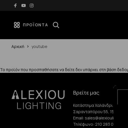
Δωρεάν μεταφορικά για αγορές άνω των 70€
ΠΡΟΪΌΝΤΑ
Αρχική
youtube
Το προϊόν που προσπαθήσατε να δείτε δεν υπάρχει στη βάση δεδο
Βρείτε μας
Κατάστημα Χαλάνδρι:
Σαρανταπόρου 55, 15232, Χ
Email:
sales@alexioulighting.
Τηλέφωνο:
210 283 0072