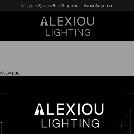
Νέες αφίξεις κάθε εβδομάδα — Ανακάλυψέ τες
μένων μας.
Χρήσιμα
Η Εταιρεία μας
Επιστροφές
αλάνδρι
Επικοινωνία
Προστασία Πρ
gr
Blog
Δεδομένων