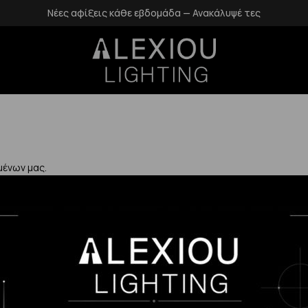
Νέες αφίξεις κάθε εβδομάδα — Ανακάλυψέ τες
μένων μας.
Χρήσιμα
Η Εταιρεία μας
Επιστροφές
αλάνδρι
Επικοινωνία
Προστασία Πρ
gr
Blog
Δεδομένων