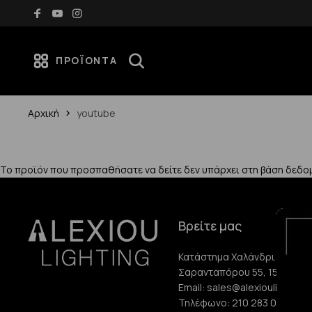
Δωρεάν μεταφορικά για αγορές άνω των 70€
ΠΡΟΪΌΝΤΑ
Αρχική
youtube
Το προϊόν που προσπαθήσατε να δείτε δεν υπάρχει στη βάση δεδο
Βρείτε μας
Κατάστημα Χαλάνδρι:
Σαρανταπόρου 55, 15232, Χ
Email:
sales@alexioulighting.
Τηλέφωνο:
210 283 0072