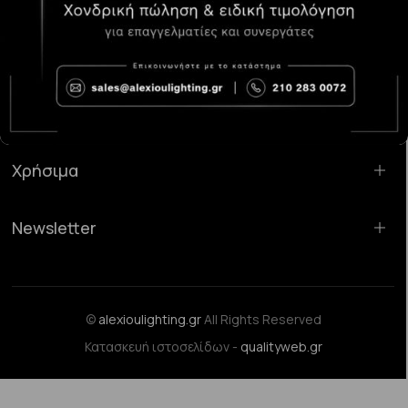
Κατάστημα Χαλάνδρι:
Σαρανταπόρου 55, 15232, Χαλάνδρι
Email:
sales@alexioulighting.gr
Τηλέφωνο:
210 283 0072
Κινητό:
6983123181
Χρήσιμα
Newsletter
©
alexioulighting.gr
All Rights Reserved
Κατασκευή ιστοσελίδων -
qualityweb.gr