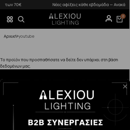
ων 70€
Νέες αφίξεις κάθε εβδομάδα — Ανακάλυψέ τ
0
Αρχική
youtube
Το προϊόν που προσπαθήσατε να δείτε δεν υπάρχει στη βάση
δεδομένων μας.