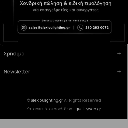
Κατάστημα Χαλάνδρι:
Σαρανταπόρου 55, 15232, Χαλάνδρι
Email:
sales@alexioulighting.gr
Τηλέφωνο:
210 283 0072
Κινητό:
6983123181
Χρήσιμα
Newsletter
©
alexioulighting.gr
All Rights Reserved
Κατασκευή ιστοσελίδων -
qualityweb.gr