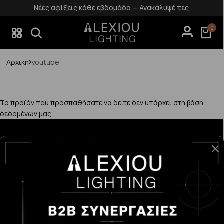
Νέες αφίξεις κάθε εβδομάδα — Ανακάλυψέ τες
0
Αρχική
youtube
Το προϊόν που προσπαθήσατε να δείτε δεν υπάρχει στη βάση
δεδομένων μας.