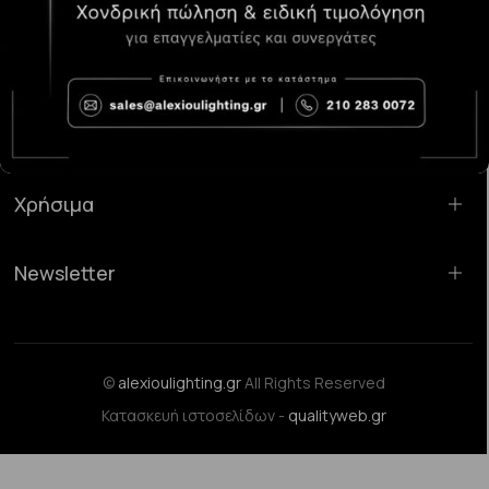
Κατάστημα Χαλάνδρι:
Σαρανταπόρου 55, 15232, Χαλάνδρι
Email:
sales@alexioulighting.gr
Τηλέφωνο:
210 283 0072
Κινητό:
6983123181
Χρήσιμα
Newsletter
©
alexioulighting.gr
All Rights Reserved
Κατασκευή ιστοσελίδων -
qualityweb.gr