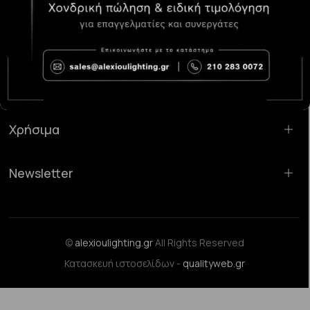
Κατάστημα Χαλάνδρι:
Σαρανταπόρου 55, 15232, Χαλάνδρι
Email:
sales@alexioulighting.gr
Τηλέφωνο:
210 283 0072
Κινητό:
6983123181
Χρήσιμα
Newsletter
©
alexioulighting.gr
All Rights Reserved
Κατασκευή ιστοσελίδων -
qualityweb.gr