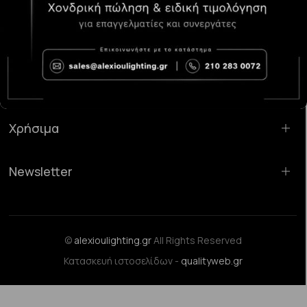
Κατάστημα Χαλάνδρι:
Σαρανταπόρου 55, 15232, Χαλάνδρι
Email:
sales@alexioulighting.gr
Τηλέφωνο:
210 283 0072
Κινητό:
6983123181
Χρήσιμα
Newsletter
©
alexioulighting.gr
All Rights Reserved
Κατασκευή ιστοσελίδων -
qualityweb.gr