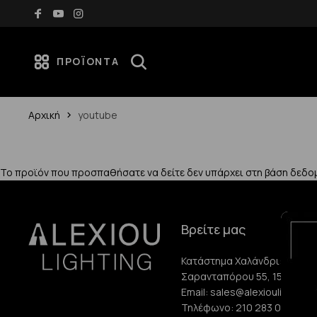
Δωρεάν μεταφορικά για αγορές άνω των 70€
ΠΡΟΪΌΝΤΑ
Αρχική
youtube
Το προϊόν που προσπαθήσατε να δείτε δεν υπάρχει στη βάση δεδο
Βρείτε μας
Κατάστημα Χαλάνδρι:
Σαρανταπόρου 55, 15232, Χ
Email:
sales@alexioulighting.
Τηλέφωνο:
210 283 0072