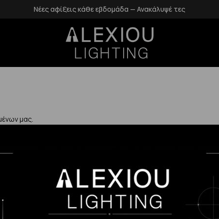
Νέες αφίξεις κάθε εβδομάδα — Ανακάλυψέ τες
μένων μας.
Χρήσιμα
Η Εταιρεία μας
Επιστροφές
αλάνδρι
Επικοινωνία
Προστασία Πρ
gr
Blog
Δεδομένων