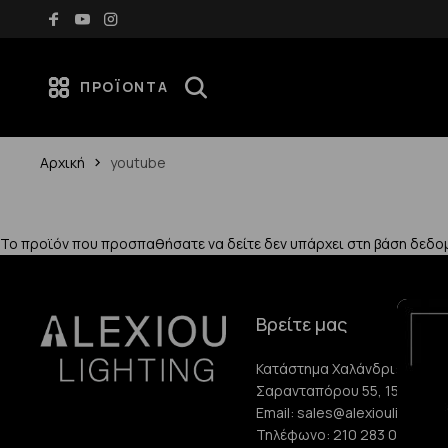
Δωρεάν μεταφορικά για αγορές άνω των 70€
ΠΡΟΪΌΝΤΑ
Αρχική
youtube
Το προϊόν που προσπαθήσατε να δείτε δεν υπάρχει στη βάση δεδο
Βρείτε μας
Κατάστημα Χαλάνδρι:
Σαρανταπόρου 55, 15232, Χ
Email:
sales@alexioulighting.
Τηλέφωνο:
210 283 0072