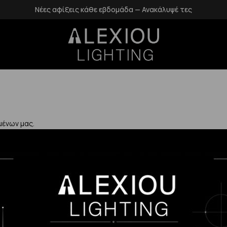
Νέες αφίξεις κάθε εβδομάδα — Ανακάλυψέ τες
μένων μας.
Χρήσιμα
Η Εταιρεία μας
Επιστροφές
αλάνδρι
Επικοινωνία
Προστασία Πρ
gr
Blog
Δεδομένων