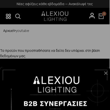
Νέες αφίξεις κάθε εβδομάδα — Ανακάλυψέ τες
0
Αρχική
youtube
Το προϊόν που προσπαθήσατε να δείτε δεν υπάρχει στη βάση
δεδομένων μας.