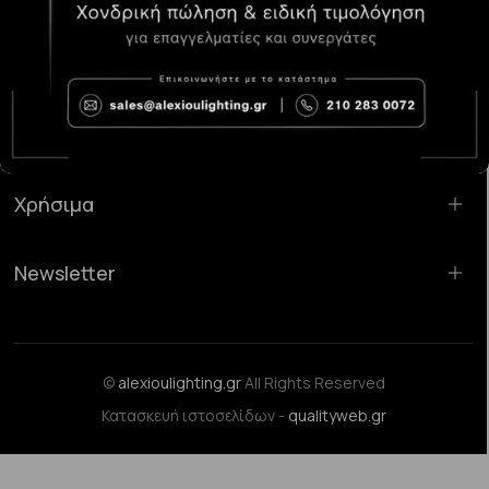
Κατάστημα Χαλάνδρι:
Σαρανταπόρου 55, 15232, Χαλάνδρι
Email:
sales@alexioulighting.gr
Τηλέφωνο:
210 283 0072
Κινητό:
6983123181
Χρήσιμα
Newsletter
©
alexioulighting.gr
All Rights Reserved
Κατασκευή ιστοσελίδων -
qualityweb.gr