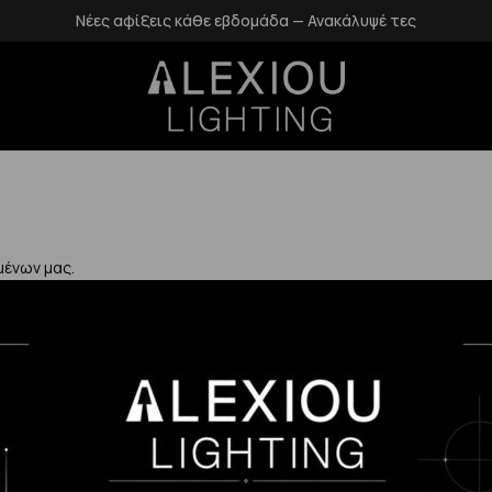
Νέες αφίξεις κάθε εβδομάδα — Ανακάλυψέ τες
μένων μας.
Χρήσιμα
Η Εταιρεία μας
Επιστροφές
αλάνδρι
Επικοινωνία
Προστασία Πρ
gr
Blog
Δεδομένων