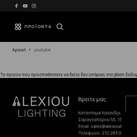
Δωρεάν μεταφορικά για αγορές άνω των 70€
ΠΡΟΪΌΝΤΑ
Αρχική
youtube
Το προϊόν που προσπαθήσατε να δείτε δεν υπάρχει στη βάση δεδο
Βρείτε μας
Κατάστημα Χαλάνδρι:
Σαρανταπόρου 55, 15232, Χ
Email:
sales@alexioulighting.
Τηλέφωνο:
210 283 0072