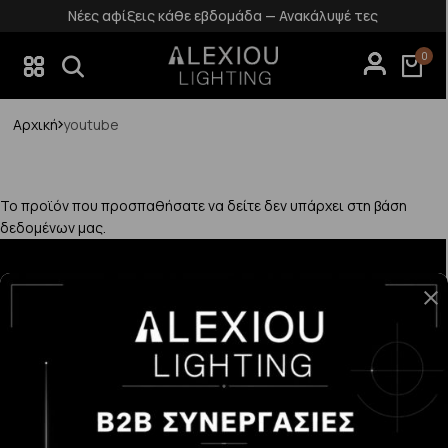
Νέες αφίξεις κάθε εβδομάδα — Ανακάλυψέ τες
0
Αρχική
youtube
Το προϊόν που προσπαθήσατε να δείτε δεν υπάρχει στη βάση
δεδομένων μας.