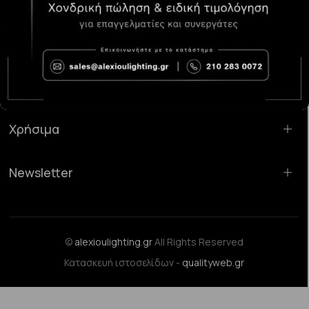
Κατάστημα Χαλάνδρι:
Σαρανταπόρου 55, 15232, Χαλάνδρι
Email:
sales@alexioulighting.gr
Τηλέφωνο:
210 283 0072
Κινητό:
6983123181
Χρήσιμα
Newsletter
©
alexioulighting.gr
All Rights Reserved
Κατασκευή ιστοσελίδων -
qualityweb.gr